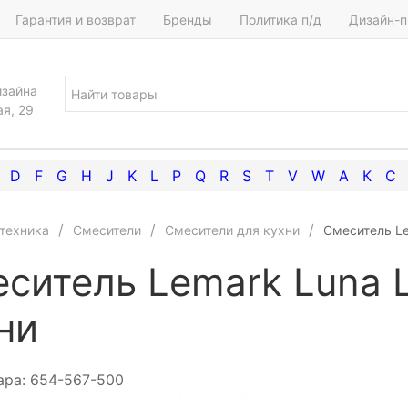
Гарантия и возврат
Бренды
Политика п/д
Дизайн-п
изайна
ая, 29
D
F
G
H
J
K
L
P
Q
R
S
T
V
W
А
К
С
техника
Смесители
Смесители для кухни
Смеситель Le
ситель Lemark Luna 
ни
ара:
654-567-500