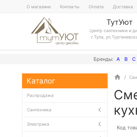
О магазине
Контакты
Оплата
Доставка
ТутУют
Центр сантехники и д
г.Тула, ул.Тургеневск
A
B
C
Сан
Каталог
Сме
Распродажа
кух
Сантехника
Электрика
Код тов