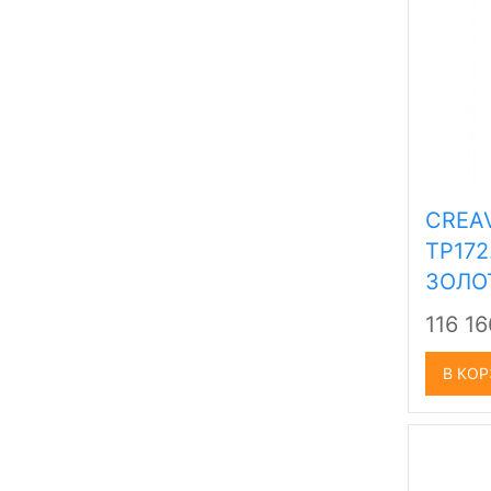
CREAV
TP172
ЗОЛО
116 1
В КО