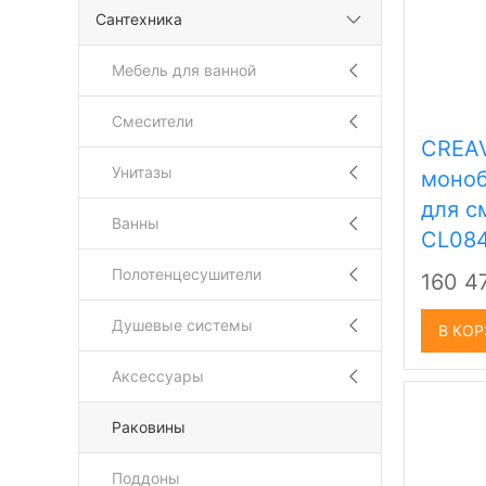
Сантехника
Мебель для ванной
Смесители
CREAV
Унитазы
моноб
для с
Ванны
CL084
Полотенцесушители
160 4
Душевые системы
В КО
Аксессуары
Раковины
Поддоны