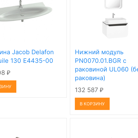
ина Jacob Delafon
Нижний модуль
uile 130 E4435-00
PN0070.01.BGR с
раковиной UL060 (б
08
₽
раковина)
РЗИНУ
132 587
₽
В КОРЗИНУ