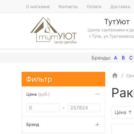
О магазине
Контакты
Оплата
Доставка
ТутУют
Центр сантехники и д
г.Тула, ул.Тургеневск
A
B
C
Сан
Фильтр
Ра
Цена
(руб.)
-
Бренд