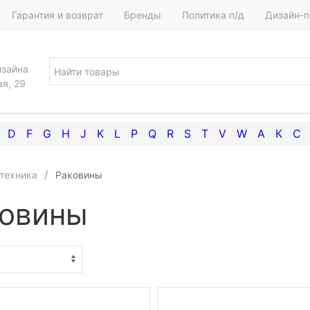
Гарантия и возврат
Бренды
Политика п/д
Дизайн-п
изайна
ая, 29
D
F
G
H
J
K
L
P
Q
R
S
T
V
W
А
К
С
техника
Раковины
ковины