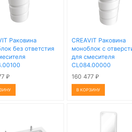
IT Раковина
CREAVIT Раковина
лок без ответстия
моноблок с отверс
месителя
для смесителя
.00100
CL084.00000
77
160 477
₽
₽
РЗИНУ
В КОРЗИНУ