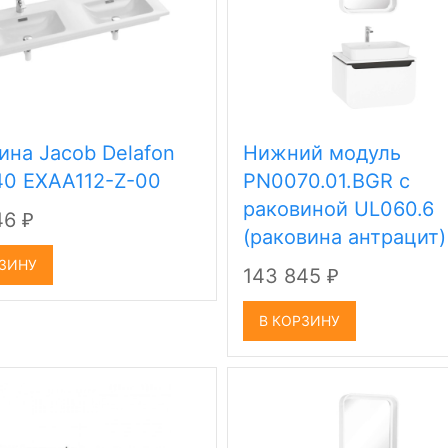
ина Jacob Delafon
Нижний модуль
40 EXAA112-Z-00
PN0070.01.BGR с
раковиной UL060.6
46
₽
(раковина антрацит)
РЗИНУ
143 845
₽
В КОРЗИНУ