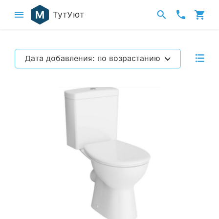
ТутУют
Дата добавления: по возрастанию