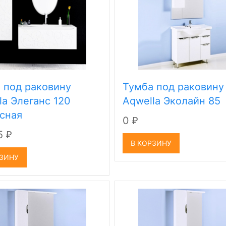
 под раковину
Тумба под раковину
la Элеганс 120
Aqwella Эколайн 85
сная
0
₽
5
₽
В КОРЗИНУ
РЗИНУ