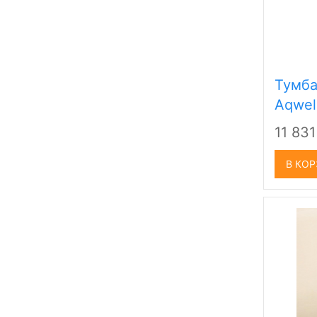
Тумба
Aqwel
11 83
В КО