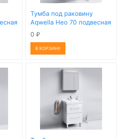
Тумба под раковину
весная
Aqwella Нео 70 подвесная
0
₽
В КОРЗИНУ