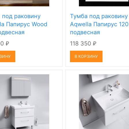
 под раковину
Тумба под раковину
la Папирус Wood
Aqwella Папируc 120
одвесная
подвесная
50
118 350
₽
₽
РЗИНУ
В КОРЗИНУ