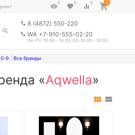
0
0
0
0
роект
8 (4872) 550-220
WA +7-910-555-02-20
Пн.-Пт. 10.00 - 19.00, Сб. 10.00 - 16.00.
0-9
ренда «
Aqwella
»