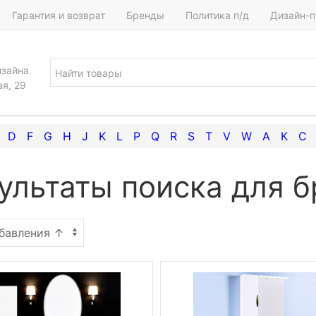
Гарантия и возврат
Бренды
Политика п/д
Дизайн-п
изайна
ая, 29
D
F
G
H
J
K
L
P
Q
R
S
T
V
W
А
К
С
ультаты поиска для б