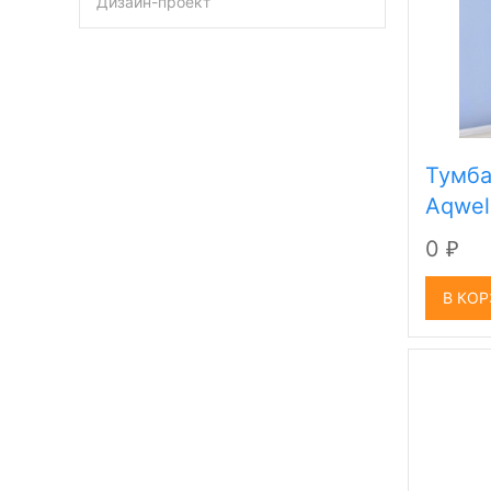
Дизайн-проект
Тумба
Aqwel
0
₽
В КО