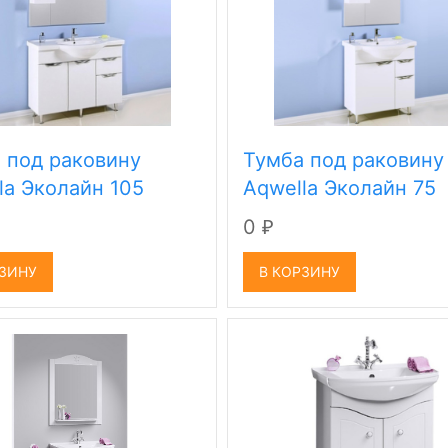
 под раковину
Тумба под раковину
la Эколайн 105
Aqwella Эколайн 75
0
₽
РЗИНУ
В КОРЗИНУ