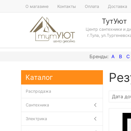
О магазине
Контакты
Оплата
Доставка
ТутУют
Центр сантехники и д
г.Тула, ул.Тургеневск
A
B
C
Рез
Каталог
Распродажа
Сантехника
Электрика