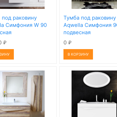
 под раковину
Тумба под раковину
la Симфония W 90
Aqwella Симфония 9
сная
подвесная
20
0
₽
₽
РЗИНУ
В КОРЗИНУ