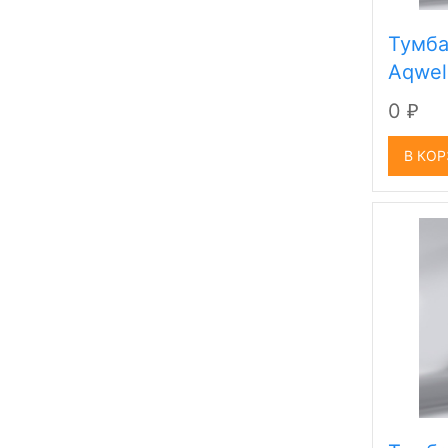
Тумба
Aqwel
0
₽
В КО