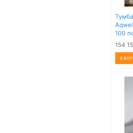
Тумба
Aqwel
100 п
154 1
В КО