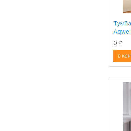
Тумба
Aqwel
0
₽
В КО