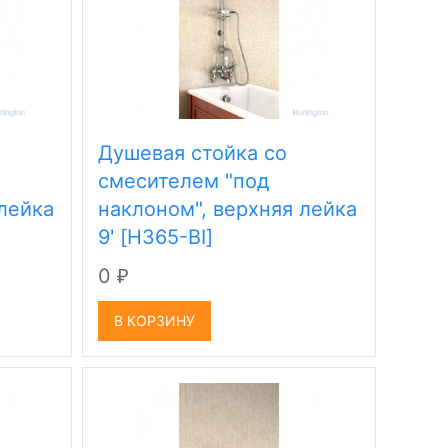
Душевая стойка со
смесителем "под
 лейка
наклоном", верхняя лейка
9' [H365-BI]
0
₽
В КОРЗИНУ