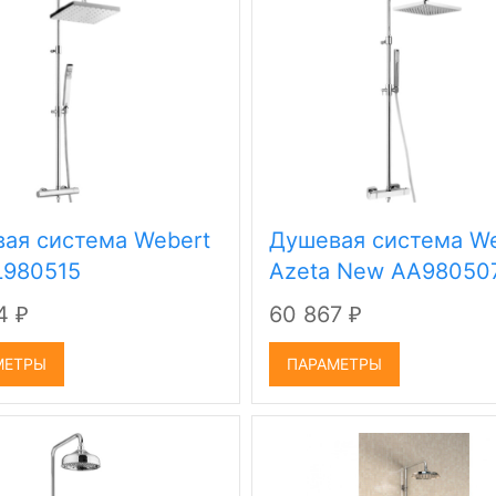
ая система Webert
Душевая система We
EL980515
Azeta New AA98050
04
60 867
₽
₽
МЕТРЫ
ПАРАМЕТРЫ