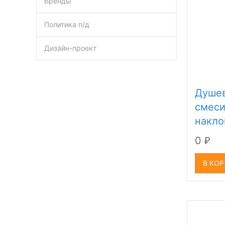
Бренды
Политика п/д
Дизайн-проект
Душев
смеси
накло
0
₽
В КО