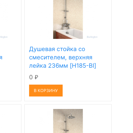
Душевая стойка со
я
смесителем, верхняя
лейка 236мм [H185-BI]
0
₽
В КОРЗИНУ