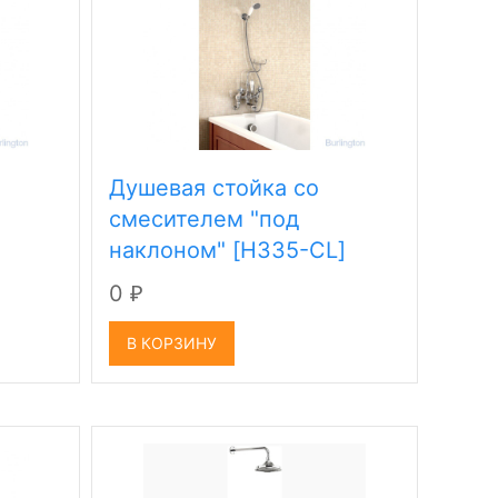
Душевая стойка со
смесителем "под
]
наклоном" [H335-CL]
0
₽
В КОРЗИНУ