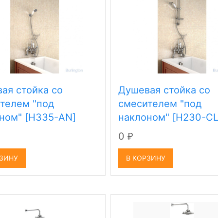
ая стойка со
Душевая стойка со
телем "под
смесителем "под
ном" [H335-AN]
наклоном" [H230-CL
0
₽
РЗИНУ
В КОРЗИНУ