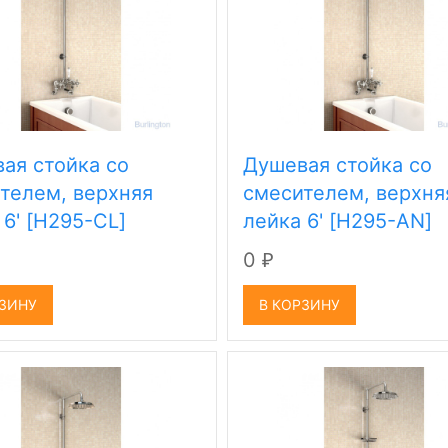
ая стойка со
Душевая стойка со
телем, верхняя
смесителем, верхня
 6' [H295-CL]
лейка 6' [H295-AN]
0
₽
РЗИНУ
В КОРЗИНУ