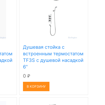
Душевая стойка c
татом
встроенным термостатом
адкой
TF3S c душевой насадкой
6''
0
₽
В КОРЗИНУ