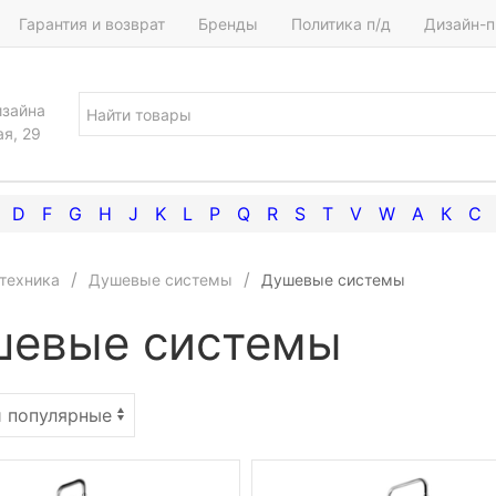
Гарантия и возврат
Бренды
Политика п/д
Дизайн-п
изайна
ая, 29
D
F
G
H
J
K
L
P
Q
R
S
T
V
W
А
К
С
техника
Душевые системы
Душевые системы
шевые системы