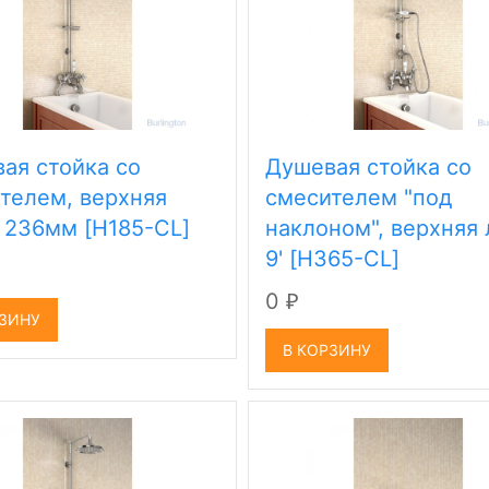
ая стойка со
Душевая стойка со
телем, верхняя
смесителем "под
 236мм [H185-CL]
наклоном", верхняя
9' [H365-CL]
0
₽
РЗИНУ
В КОРЗИНУ