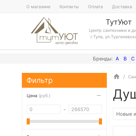
О магазине
Контакты
Оплата
Доставка
ТутУют
Центр сантехники и д
г.Тула, ул.Тургеневск
A
B
C
Сан
Фильтр
Ду
Цена
(руб.)
-