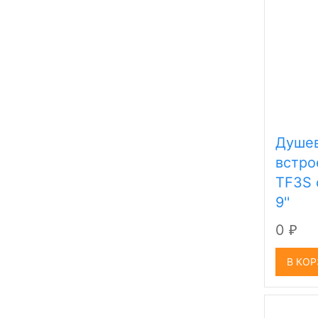
Душев
встро
TF3S 
9''
0
₽
В КО