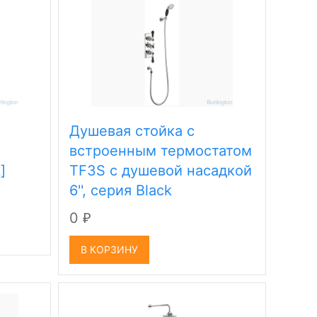
Душевая стойка c
встроенным термостатом
]
TF3S c душевой насадкой
6'', серия Black
0
₽
В КОРЗИНУ