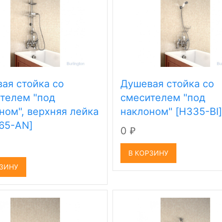
ая стойка со
Душевая стойка со
телем "под
смесителем "под
ном", верхняя лейка
наклоном" [H335-BI
365-AN]
0
₽
В КОРЗИНУ
РЗИНУ