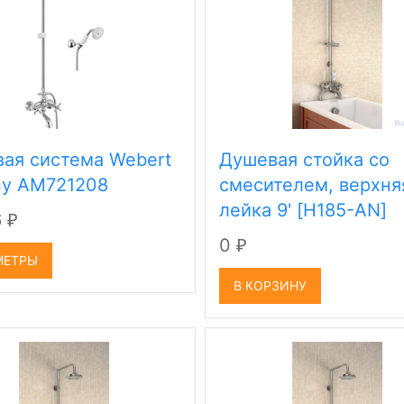
ая система Webert
Душевая стойка со
y AM721208
смесителем, верхня
лейка 9' [H185-AN]
6
₽
0
₽
МЕТРЫ
В КОРЗИНУ