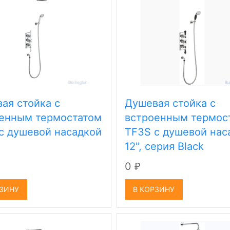
ая стойка c
Душевая стойка c
енным термостатом
встроенным термос
c душевой насадкой
TF3S c душевой нас
12'', серия Black
0
₽
РЗИНУ
В КОРЗИНУ