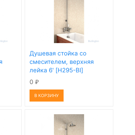
Душевая стойка со
я
смесителем, верхняя
лейка 6' [H295-BI]
0
₽
В КОРЗИНУ