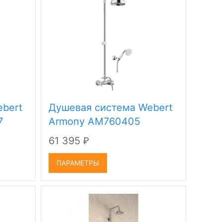
bert
Душевая система Webert
7
Armony AM760405
61 395
₽
ПАРАМЕТРЫ