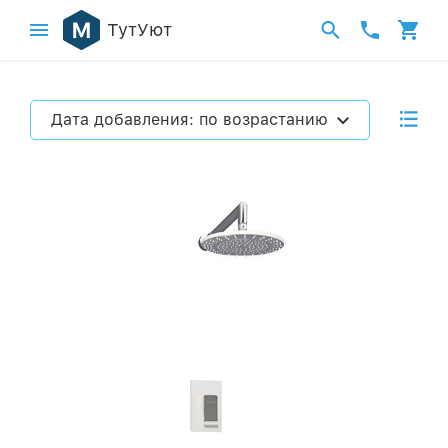
ТутУют
Дата добавления: по возрастанию