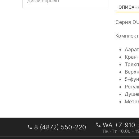
Дизайн-проект
ОПИСАН
Серия D
Комплект
Аэра
Кран-
Трех
Верхн
5-фун
Регул
Душев
Мета
WA +7-910-
8 (4872) 550-220
Пн.-Пт. 10.00 - 1