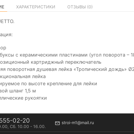
ИЕ
ХАРАКТЕРИСТИКИ
ОТЗЫВЫ (
0
)
UETTO.
ация:
тор
буксы с керамическими пластинами (угол поворота – 1
позиционный картриджный переключатель
яя поворотная душевая лейка «Тропический дождь» Ø
кциональная лейка
ируемое по высоте крепление для лейки
ой шланг 1,5 м
ллические рукоятки
555-02-20
stroi-m1@mail.ru
9.00, Сб. 10.00 - 16.00.