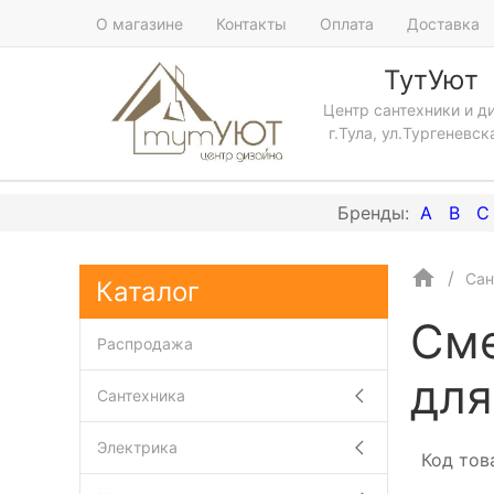
О магазине
Контакты
Оплата
Доставка
ТутУют
Центр сантехники и д
г.Тула, ул.Тургеневск
A
B
C
Сан
Каталог
Сме
Распродажа
для
Сантехника
Электрика
Код тов