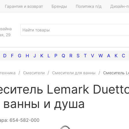
Гарантия и возврат
Бренды
Политика п/д
Дизайн-п
изайна
ая, 29
D
F
G
H
J
K
L
P
Q
R
S
T
V
W
А
К
С
техника
Смесители
Смесители для ванны
Смеситель L
ситель Lemark Duett
 ванны и душа
ара:
654-582-000