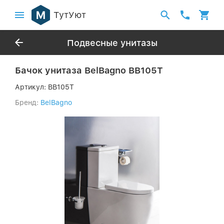
ТутУют
Подвесные унитазы
Бачок унитаза BelBagno BB105T
Артикул:
BB105T
Бренд:
BelBagno