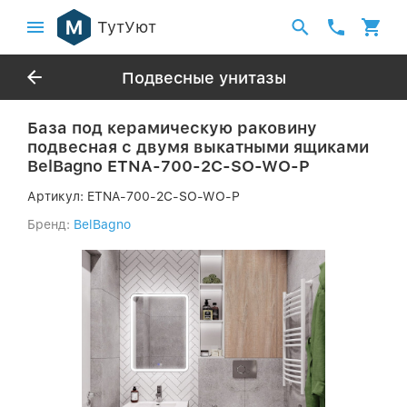
ТутУют
Подвесные унитазы
База под керамическую раковину
подвесная с двумя выкатными ящиками
BelBagno ETNA-700-2C-SO-WO-P
Артикул:
ETNA-700-2C-SO-WO-P
Бренд:
BelBagno