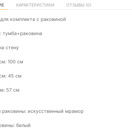
ИЕ
ХАРАКТЕРИСТИКИ
ОТЗЫВЫ (
0
)
а для комплекта с раковиной
: тумба+раковина
на стену
см: 100 см
см: 45 см
м: 57 см
 раковины: искусственный мрамор
овины: белый