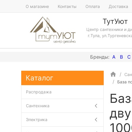
О магазине
Контакты
Оплата
Доставка
ТутУют
Центр сантехники и д
г.Тула, ул.Тургеневск
A
B
C
Сан
Каталог
База п
Распродажа
Баз
Сантехника
дву
Электрика
100