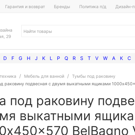
Гарантия и возврат
Бренды
Политика п/д
Дизайн-п
изайна
ая, 29
D
F
G
H
J
K
L
P
Q
R
S
T
V
W
А
К
С
техника
Мебель для ванной
Тумбы под раковину
од раковину подвесная с двумя выкатными ящиками 1000x450x
а под раковину подве
мя выкатными ящик
0x450x570 BelBagno 