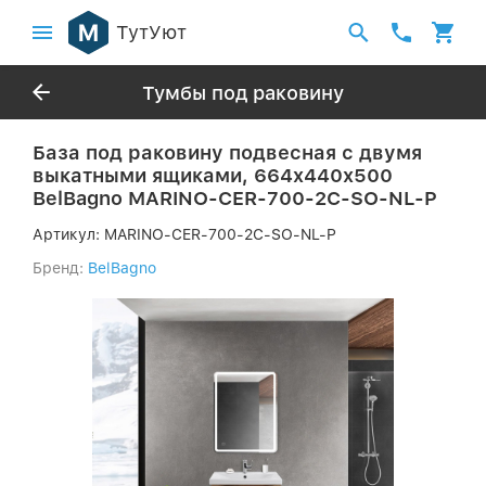
ТутУют
Тумбы под раковину
База под раковину подвесная с двумя
выкатными ящиками, 664x440x500
BelBagno MARINO-CER-700-2C-SO-NL-P
Артикул:
MARINO-CER-700-2C-SO-NL-P
Бренд:
BelBagno