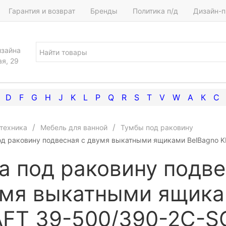
Гарантия и возврат
Бренды
Политика п/д
Дизайн-п
изайна
ая, 29
D
F
G
H
J
K
L
P
Q
R
S
T
V
W
А
К
С
техника
Мебель для ванной
Тумбы под раковину
од раковину подвесная с двумя выкатными ящиками BelBagno 
а под раковину подве
мя выкатными ящика
FT 39-500/390-2C-S