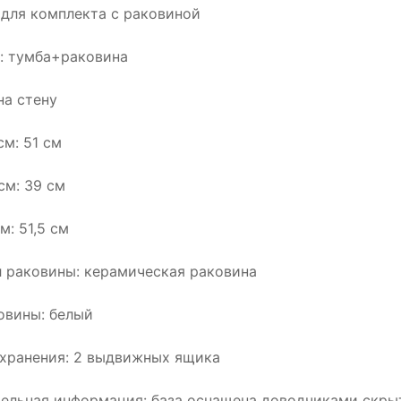
а для комплекта с раковиной
: тумба+раковина
на стену
см: 51 см
см: 39 см
м: 51,5 см
 раковины: керамическая раковина
овины: белый
хранения: 2 выдвижных ящика
ельная информация: база оснащена доводчиками скрыто