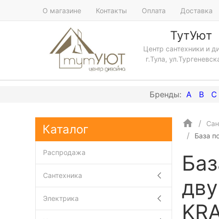
О магазине
Контакты
Оплата
Доставка
ТутУют
Центр сантехники и д
г.Тула, ул.Тургеневск
A
B
C
Сан
Каталог
База п
Распродажа
Баз
Сантехника
дву
Электрика
KRA