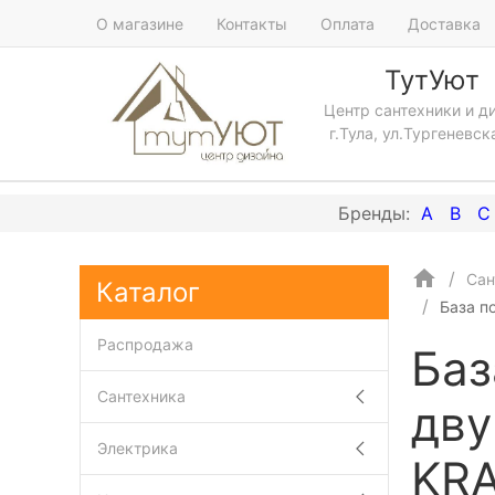
О магазине
Контакты
Оплата
Доставка
ТутУют
Центр сантехники и д
г.Тула, ул.Тургеневск
A
B
C
Сан
Каталог
База п
Распродажа
Баз
Сантехника
дву
Электрика
KR