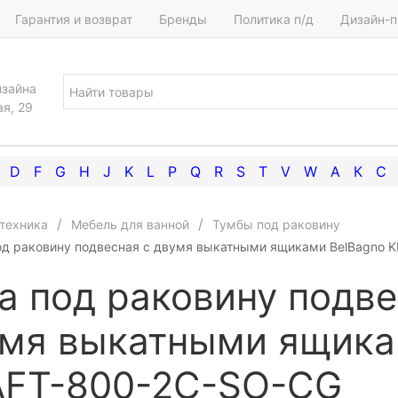
Гарантия и возврат
Бренды
Политика п/д
Дизайн-п
изайна
ая, 29
D
F
G
H
J
K
L
P
Q
R
S
T
V
W
А
К
С
техника
Мебель для ванной
Тумбы под раковину
од раковину подвесная с двумя выкатными ящиками BelBagno 
а под раковину подве
мя выкатными ящика
AFT-800-2C-SO-CG