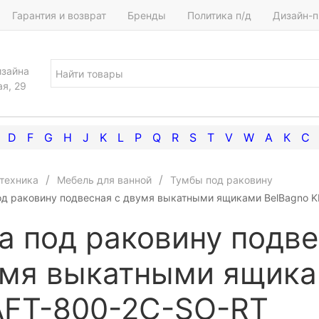
Гарантия и возврат
Бренды
Политика п/д
Дизайн-п
изайна
ая, 29
D
F
G
H
J
K
L
P
Q
R
S
T
V
W
А
К
С
техника
Мебель для ванной
Тумбы под раковину
од раковину подвесная с двумя выкатными ящиками BelBagno 
а под раковину подве
мя выкатными ящика
FT-800-2C-SO-RT