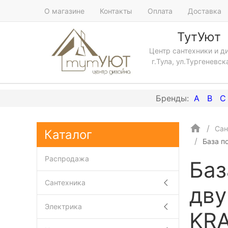
О магазине
Контакты
Оплата
Доставка
ТутУют
Центр сантехники и д
г.Тула, ул.Тургеневск
A
B
C
Сан
Каталог
База п
Распродажа
Баз
Сантехника
дву
Электрика
KRA