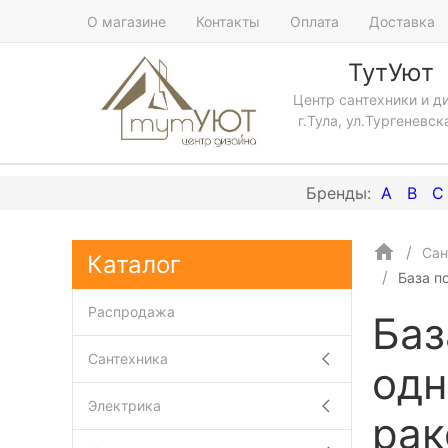
О магазине
Контакты
Оплата
Доставка
ТутУют
Центр сантехники и д
г.Тула, ул.Тургеневск
A
B
C
Сан
Каталог
База п
Распродажа
Баз
Сантехника
од
Электрика
рак