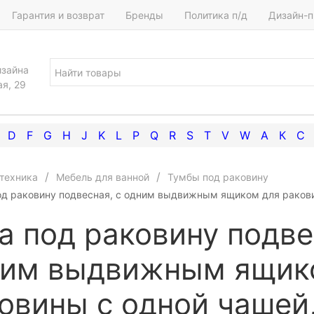
Гарантия и возврат
Бренды
Политика п/д
Дизайн-п
изайна
ая, 29
D
F
G
H
J
K
L
P
Q
R
S
T
V
W
А
К
С
техника
Мебель для ванной
Тумбы под раковину
од раковину подвесная, с одним выдвижным ящиком для раковин
а под раковину подве
ним выдвижным ящик
овины с одной чашей