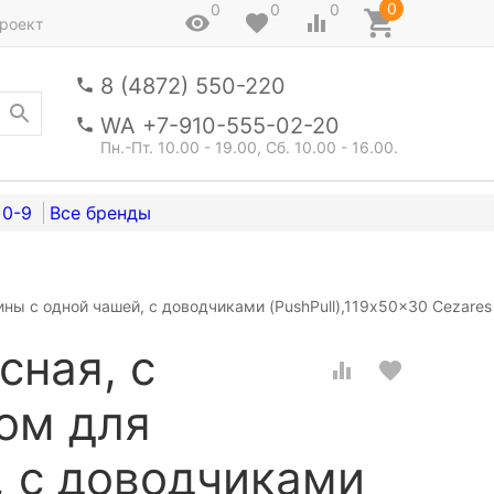
0
0
0
0
роект
8 (4872) 550-220
WA +7-910-555-02-20
Пн.-Пт. 10.00 - 19.00, Сб. 10.00 - 16.00.
0-9
ы с одной чашей, с доводчиками (PushPull),119x50x30 Cezare
сная, с
ом для
, с доводчиками