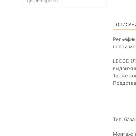
Дизайн-проект
ОПИСАН
Рельефны
новой мо
LECCE (Л
выдвижн
Также ко
Представ
Тип: баз
Монтаж: 