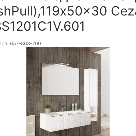
shPull),119x50x30 Cez
S1201C1V.601
ара:
657-863-700