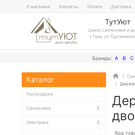
О магазине
Контакты
Оплата
Доставка
ТутУют
Центр сантехники и д
г.Тула, ул.Тургеневск
A
B
C
Сан
Каталог
Держат
Распродажа
Дер
Сантехника
дво
Электрика
Код тов