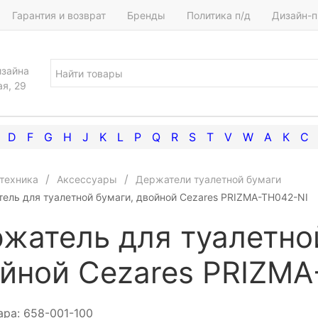
Гарантия и возврат
Бренды
Политика п/д
Дизайн-п
изайна
ая, 29
D
F
G
H
J
K
L
P
Q
R
S
T
V
W
А
К
С
техника
Аксессуары
Держатели туалетной бумаги
ель для туалетной бумаги, двойной Cezares PRIZMA-TH042-NI
жатель для туалетно
йной Cezares PRIZMA
ара:
658-001-100