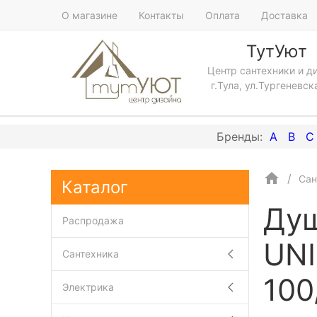
О магазине
Контакты
Оплата
Доставка
ТутУют
Центр сантехники и д
г.Тула, ул.Тургеневск
A
B
C
Сан
Каталог
Душ
Распродажа
UNI
Сантехника
100
Электрика