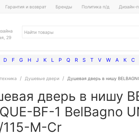
Гарантия и возврат
Бренды
Политика п/д
Дизайн-п
изайна
ая, 29
D
F
G
H
J
K
L
P
Q
R
S
T
V
W
А
К
С
техника
Душевые двери
Душевая дверь в нишу BELBAGNO
евая дверь в нишу 
QUE-BF-1 BelBagno U
/115-M-Cr