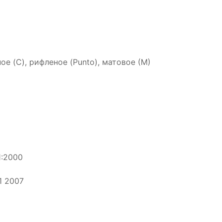
е (C), рифленое (Punto), матовое (М)
1:2000
1 2007