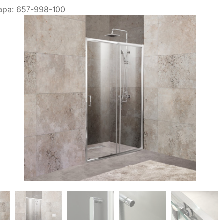
ара:
657-998-100