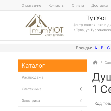
О магазине
Контакты
Оплата
Доставка
ТутУют
Центр сантехники и д
г.Тула, ул.Тургеневск
A
B
C
Сан
Каталог
Душ
Распродажа
1 C
Сантехника
Электрика
Код тов