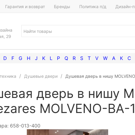
Гарантия и возврат
Бренды
Политика п/д
Дизайн-п
изайна
ая, 29
D
F
G
H
J
K
L
P
Q
R
S
T
V
W
А
К
С
техника
Душевые двери
Душевая дверь в нишу MOLVENO-
евая дверь в нишу 
ezares MOLVENO-BA-1
ара:
658-013-400