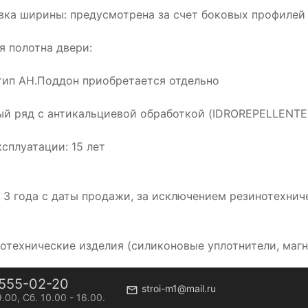
вка ширины: предусмотрена за счет боковых профилей
я полотна двери:
тип АН.Поддон приобретается отдельно
й ряд с антикальциевой обработкой (IDROREPELLENTE
ксплуатации: 15 лет
: 3 года с даты продажи, за исключением резинотехнич
нотехнические изделия (силиконовые уплотнители, магн
555-02-20
stroi-m1@mail.ru
9.00, Сб. 10.00 - 16.00.