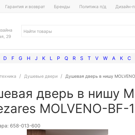
Гарантия и возврат
Бренды
Политика п/д
Дизайн-п
изайна
ая, 29
D
F
G
H
J
K
L
P
Q
R
S
T
V
W
А
К
С
техника
Душевые двери
Душевая дверь в нишу MOLVENO-
евая дверь в нишу 
ezares MOLVENO-BF-1
ара:
658-013-600