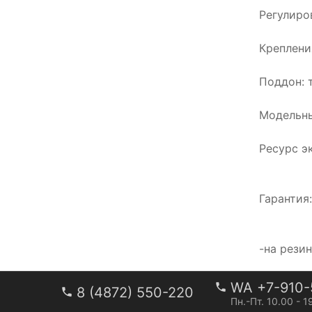
Регулиро
Креплени
Поддон: 
Модельны
Ресурс э
Гарантия
-на рези
WA +7-910-
8 (4872) 550-220
Пн.-Пт. 10.00 - 1