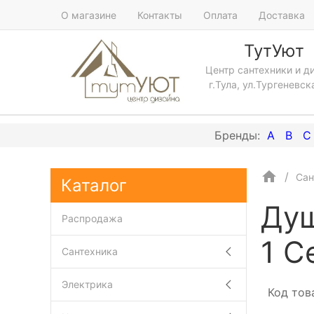
О магазине
Контакты
Оплата
Доставка
ТутУют
Центр сантехники и д
г.Тула, ул.Тургеневск
A
B
C
Сан
Каталог
Душ
Распродажа
1 C
Сантехника
Электрика
Код тов