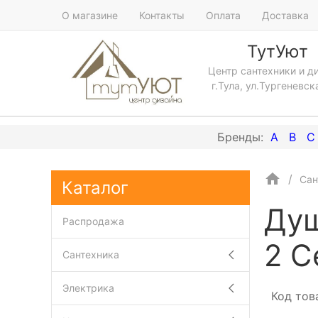
О магазине
Контакты
Оплата
Доставка
ТутУют
Центр сантехники и д
г.Тула, ул.Тургеневск
A
B
C
Сан
Каталог
Душ
Распродажа
2 C
Сантехника
Электрика
Код тов