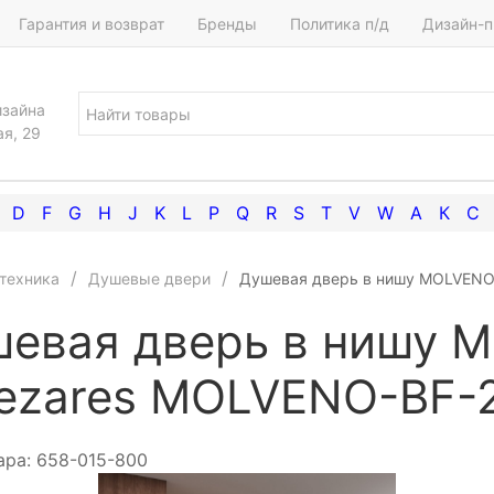
Гарантия и возврат
Бренды
Политика п/д
Дизайн-п
изайна
ая, 29
D
F
G
H
J
K
L
P
Q
R
S
T
V
W
А
К
С
техника
Душевые двери
Душевая дверь в нишу MOLVENO
евая дверь в нишу 
ezares MOLVENO-BF-2
ара:
658-015-800