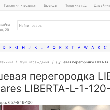
Гарантия и возврат
Бренды
Политика п/д
Дизайн-п
изайна
ая, 29
D
F
G
H
J
K
L
P
Q
R
S
T
V
W
А
К
С
техника
Душ. ограждения
Душевая перегородка LIBERTA-L
евая перегородка LI
ares LIBERTA-L-1-120
ара:
657-846-100