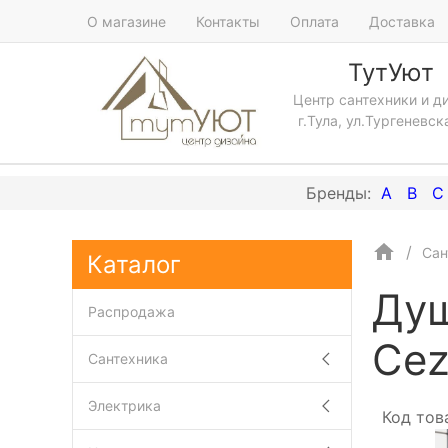
О магазине
Контакты
Оплата
Доставка
ТутУют
Центр сантехники и д
г.Тула, ул.Тургеневск
A
B
C
Сан
Каталог
Душ
Распродажа
Cez
Сантехника
Электрика
Код тов