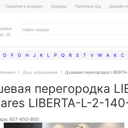
Гарантия и возврат
Бренды
Политика п/д
Дизайн-п
изайна
ая, 29
D
F
G
H
J
K
L
P
Q
R
S
T
V
W
А
К
С
техника
Душ. ограждения
Душевая перегородка LIBERTA-
евая перегородка LI
ares LIBERTA-L-2-14
ара:
657-850-800