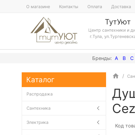
О магазине
Контакты
Оплата
Доставка
ТутУют
Центр сантехники и д
г.Тула, ул.Тургеневск
A
B
C
Сан
Каталог
Душ
Распродажа
Cez
Сантехника
Электрика
Код тов