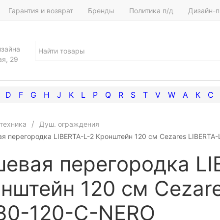
Гарантия и возврат
Бренды
Политика п/д
Дизайн-п
изайна
ая, 29
D
F
G
H
J
K
L
P
Q
R
S
T
V
W
А
К
С
техника
Душ. ограждения
я перегородка LIBERTA-L-2 Кронштейн 120 см Cezares LIBERTA
евая перегородка LI
нштейн 120 см Cezare
30-120-C-NERO