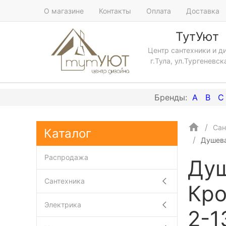
О магазине
Контакты
Оплата
Доставка
ТутУют
Центр сантехники и д
г.Тула, ул.Тургеневск
A
B
C
Сан
Каталог
Душева
Распродажа
Душ
Сантехника
Кро
Электрика
2-1