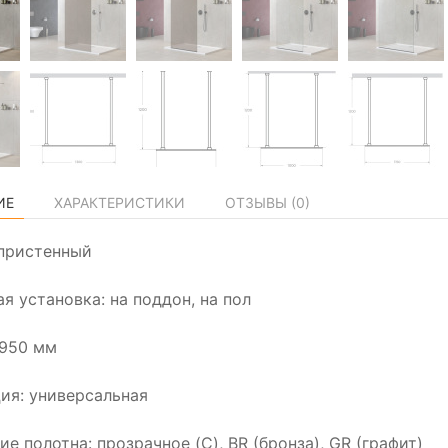
ИЕ
ХАРАКТЕРИСТИКИ
ОТЗЫВЫ (
0
)
пристенный
я установка: на поддон, на пол
1950 мм
ия: универсальная
е полотна: прозрачное (C), BR (бронза), GR (графит)