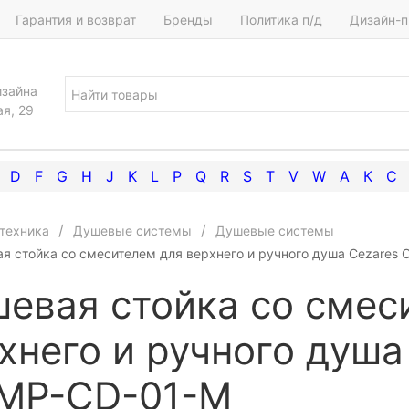
Гарантия и возврат
Бренды
Политика п/д
Дизайн-п
изайна
ая, 29
D
F
G
H
J
K
L
P
Q
R
S
T
V
W
А
К
С
техника
Душевые системы
Душевые системы
я стойка со смесителем для верхнего и ручного душа Cezares
евая стойка со смес
хнего и ручного душа
IMP-CD-01-M