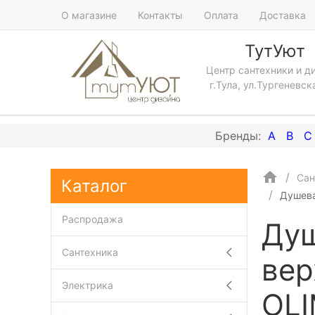
О магазине
Контакты
Оплата
Доставка
ТутУют
Центр сантехники и д
г.Тула, ул.Тургеневск
A
B
C
Сан
Каталог
Душева
Распродажа
Душ
Сантехника
вер
Электрика
OL