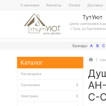
О магазине
Контакты
Оплата
Доставка
ТутУют
Центр сантехники и д
г.Тула, ул.Тургеневск
A
B
C
Сан
Каталог
Душ
Распродажа
AH-
Сантехника
C-C
Электрика