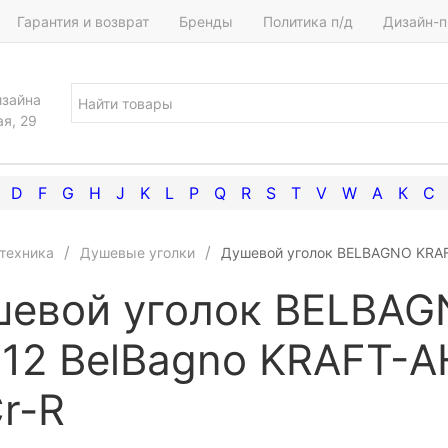
Гарантия и возврат
Бренды
Политика п/д
Дизайн-п
изайна
ая, 29
D
F
G
H
J
K
L
P
Q
R
S
T
V
W
А
К
С
техника
Душевые уголки
Душевой уголок BELBAGNO KRAFT
евой уголок BELBAG
12 BelBagno KRAFT-A
r-R