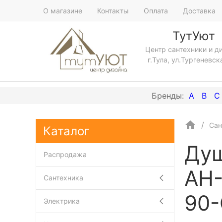
О магазине
Контакты
Оплата
Доставка
ТутУют
Центр сантехники и д
г.Тула, ул.Тургеневск
A
B
C
Сан
Каталог
Душ
Распродажа
AH-
Сантехника
90-
Электрика