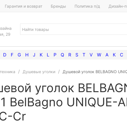
Гарантия и возврат
Бренды
Политика п/д
Дизайн-п
изайна
ая, 29
D
F
G
H
J
K
L
P
Q
R
S
T
V
W
А
К
С
техника
Душевые уголки
Душевой уголок BELBAGNO UNIQ
евой уголок BELBAG
1 BelBagno UNIQUE-A
C-Cr