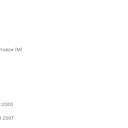
атовое (М)
1:2000
1 2007