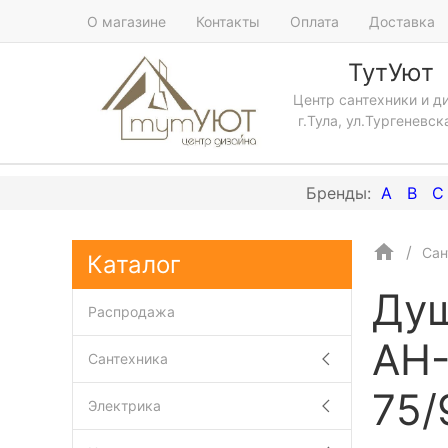
О магазине
Контакты
Оплата
Доставка
ТутУют
Центр сантехники и д
г.Тула, ул.Тургеневск
A
B
C
Сан
Каталог
Душ
Распродажа
AH-
Сантехника
75/
Электрика