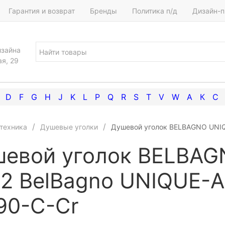
Гарантия и возврат
Бренды
Политика п/д
Дизайн-п
изайна
ая, 29
D
F
G
H
J
K
L
P
Q
R
S
T
V
W
А
К
С
техника
Душевые уголки
Душевой уголок BELBAGNO UNIQ
евой уголок BELBAG
2 BelBagno UNIQUE-A
90-C-Cr