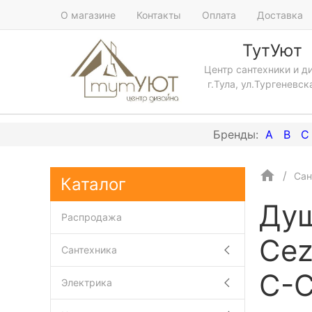
О магазине
Контакты
Оплата
Доставка
ТутУют
Центр сантехники и д
г.Тула, ул.Тургеневск
A
B
C
Сан
Каталог
Душ
Распродажа
Cez
Сантехника
C-C
Электрика