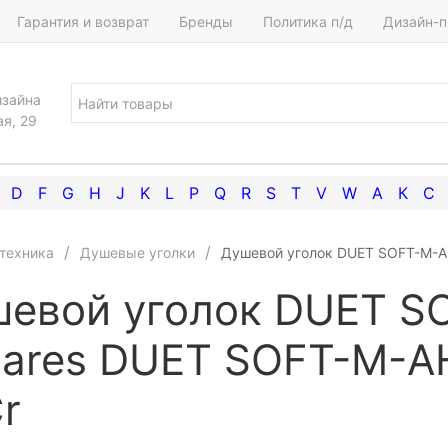
Гарантия и возврат
Бренды
Политика п/д
Дизайн-п
изайна
ая, 29
D
F
G
H
J
K
L
P
Q
R
S
T
V
W
А
К
С
техника
Душевые уголки
Душевой уголок DUET SOFT-M-A
евой уголок DUET S
ares DUET SOFT-M-AH
r