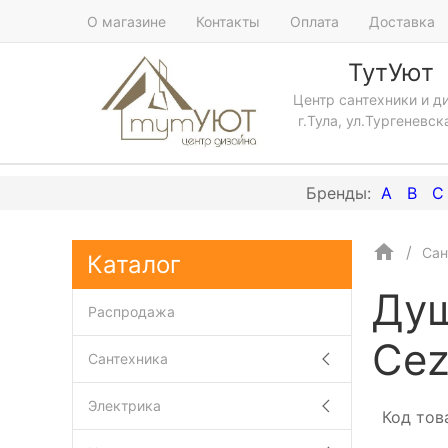
О магазине
Контакты
Оплата
Доставка
ТутУют
Центр сантехники и д
г.Тула, ул.Тургеневск
A
B
C
Сан
Каталог
Душ
Распродажа
Cez
Сантехника
Электрика
Код тов