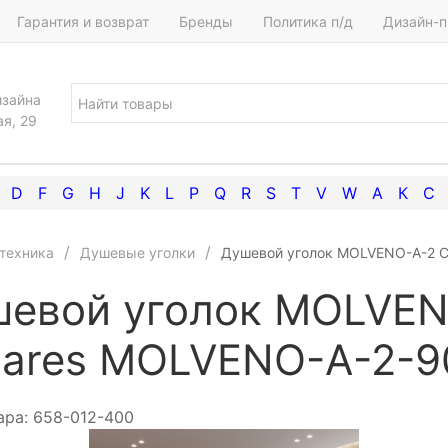
Гарантия и возврат
Бренды
Политика п/д
Дизайн-п
изайна
ая, 29
D
F
G
H
J
K
L
P
Q
R
S
T
V
W
А
К
С
техника
Душевые уголки
Душевой уголок MOLVENO-A-2 C
евой уголок MOLVEN
ares MOLVENO-A-2-9
ара:
658-012-400