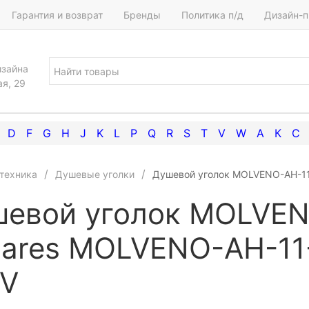
Гарантия и возврат
Бренды
Политика п/д
Дизайн-п
изайна
ая, 29
D
F
G
H
J
K
L
P
Q
R
S
T
V
W
А
К
С
техника
Душевые уголки
Душевой уголок MOLVENO-AH-11
евой уголок MOLVEN
ares MOLVENO-AH-11
IV