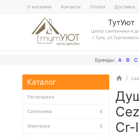
О магазине
Контакты
Оплата
Доставка
ТутУют
Центр сантехники и д
г.Тула, ул.Тургеневск
A
B
C
Сан
Каталог
Душ
Распродажа
Cez
Сантехника
Cr-
Электрика