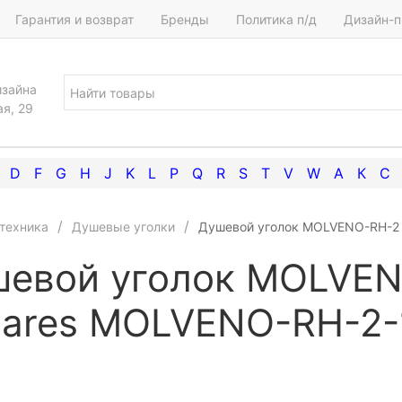
Гарантия и возврат
Бренды
Политика п/д
Дизайн-п
изайна
ая, 29
D
F
G
H
J
K
L
P
Q
R
S
T
V
W
А
К
С
техника
Душевые уголки
Душевой уголок MOLVENO-RH-2 
евой уголок MOLVE
ares MOLVENO-RH-2-