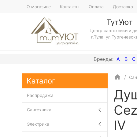
О магазине
Контакты
Оплата
Доставка
ТутУют
Центр сантехники и д
г.Тула, ул.Тургеневск
A
B
C
Сан
Каталог
Душ
Распродажа
Cez
Сантехника
IV
Электрика