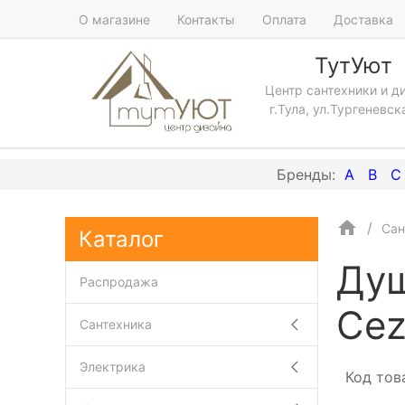
О магазине
Контакты
Оплата
Доставка
ТутУют
Центр сантехники и д
г.Тула, ул.Тургеневск
A
B
C
Сан
Каталог
Душ
Распродажа
Cez
Сантехника
Электрика
Код тов