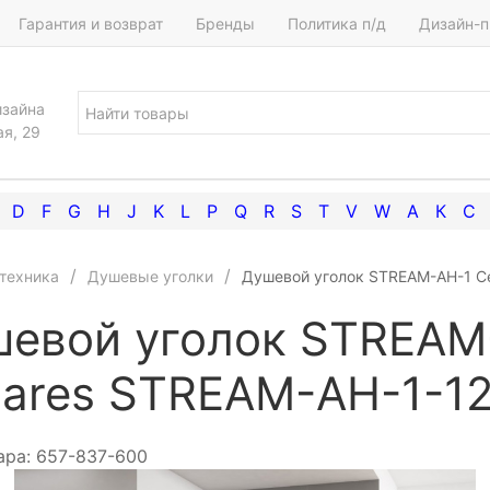
Гарантия и возврат
Бренды
Политика п/д
Дизайн-п
изайна
ая, 29
D
F
G
H
J
K
L
P
Q
R
S
T
V
W
А
К
С
техника
Душевые уголки
Душевой уголок STREAM-AH-1 C
евой уголок STREAM
ares STREAM-AH-1-12
ара:
657-837-600