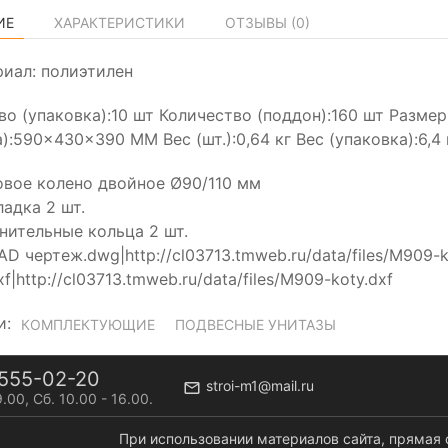
ИЕ
ХАРАКТЕРИСТИКИ
ОТЗЫВЫ (
0
)
иал: полиэтилен
во (упаковка):10 шт Количество (поддон):160 шт Разме
):590×430×390 MM Вес (шт.):0,64 кг Вес (упаковка):6,4 к
вое колено двойное Ø90/110 мм
адка 2 шт.
нительные кольца 2 шт.
AD чертеж.dwg|http://cl03713.tmweb.ru/data/files/M909
f|http://cl03713.tmweb.ru/data/files/M909-koty.dxf
и:
КОМПЛЕКТУЮЩИЕ
ПОДВЕСНЫЕ УНИТАЗЫ
555-02-20
stroi-m1@mail.ru
9.00, Сб. 10.00 - 16.00.
При использовании материалов сайта, прямая 