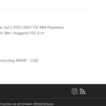
ры (шт.):300×280×110 MM Размеры
г Вес (поддон):102,4 кг
-koty.dwg M909 - CAD
ссылка на источник обязательна.