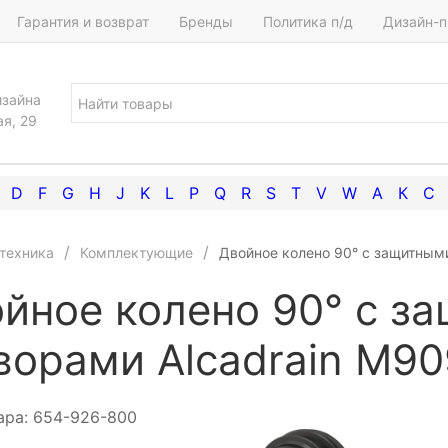
Гарантия и возврат
Бренды
Политика п/д
Дизайн-п
изайна
ая, 29
D
F
G
H
J
K
L
P
Q
R
S
T
V
W
А
К
С
техника
Комплектующие
Двойное колено 90° с защитными
йное колено 90° с з
ворами Alcadrain M90
ара:
654-926-800