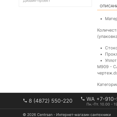
Дизайн-проект
ОПИСАН
Матер
Количест
(упаковка
Стоко
Прокл
Уплот
M909 - C
чертеж.dx
Категори
WA +7-910-
8 (4872) 550-220
Пн.-Пт. 10.00 - 1
© 2026 Centrsan - Интернет-магазин сантехники