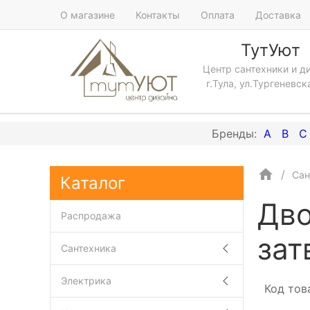
О магазине
Контакты
Оплата
Доставка
ТутУют
Центр сантехники и д
г.Тула, ул.Тургеневск
A
B
C
Сан
Каталог
Дво
Распродажа
зат
Сантехника
Электрика
Код тов