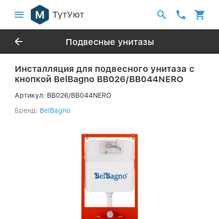
ТутУют
Подвесные унитазы
Инсталляция для подвесного унитаза с
кнопкой BelBagno BB026/BB044NERO
Артикул:
BB026/BB044NERO
Бренд:
BelBagno