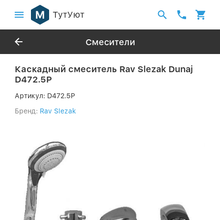
ТутУют
Смесители
Каскадный смеситель Rav Slezak Dunaj
D472.5P
Артикул:
D472.5P
Бренд:
Rav Slezak