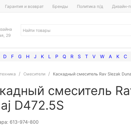
Гарантия и возврат
Бренды
Политика п/д
Дизайн-п
изайна
ая, 29
D
F
G
H
J
K
L
P
Q
R
S
T
V
W
А
К
С
техника
Смесители
Каскадный смеситель Rav Slezak Duna
кадный смеситель Ra
aj D472.5S
ара:
613-974-800