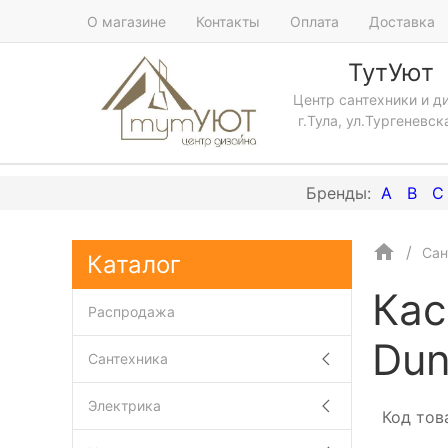
О магазине
Контакты
Оплата
Доставка
ТутУют
Центр сантехники и д
г.Тула, ул.Тургеневск
A
B
C
Сан
Каталог
Кас
Распродажа
Dun
Сантехника
Электрика
Код тов