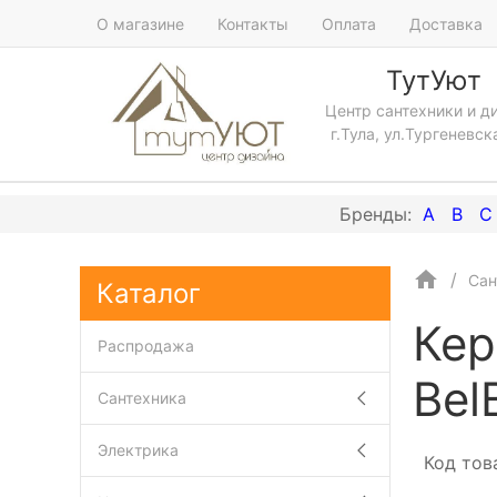
О магазине
Контакты
Оплата
Доставка
ТутУют
Центр сантехники и д
г.Тула, ул.Тургеневск
A
B
C
Сан
Каталог
Кер
Распродажа
Bel
Сантехника
Электрика
Код тов