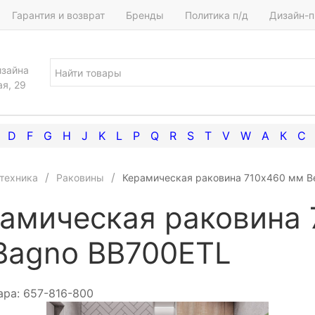
Гарантия и возврат
Бренды
Политика п/д
Дизайн-п
изайна
ая, 29
D
F
G
H
J
K
L
P
Q
R
S
T
V
W
А
К
С
техника
Раковины
Керамическая раковина 710х460 мм B
амическая раковина
Bagno BB700ETL
ара:
657-816-800