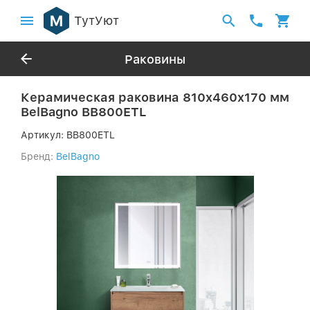
ТутУют
Раковины
Керамическая раковина 810x460x170 мм
BelBagno BB800ETL
Артикул:
BB800ETL
Бренд:
BelBagno