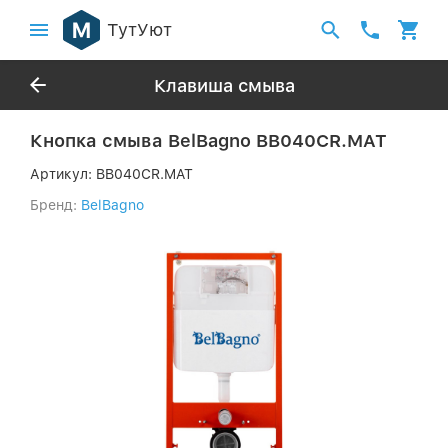
ТутУют
Клавиша смыва
Кнопка смыва BelBagno BB040CR.MAT
Артикул:
BB040CR.MAT
Бренд:
BelBagno