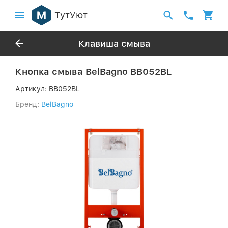
ТутУют
Клавиша смыва
Кнопка смыва BelBagno BB052BL
Артикул:
BB052BL
Бренд:
BelBagno