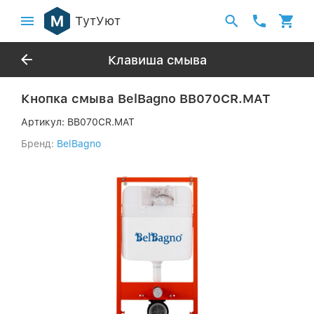
ТутУют
Клавиша смыва
Кнопка смыва BelBagno BB070CR.MAT
Артикул:
BB070CR.MAT
Бренд:
BelBagno