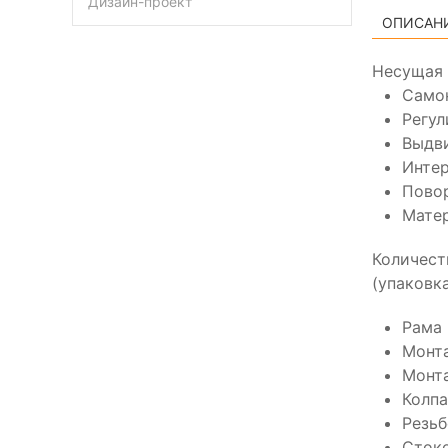
Дизайн-проект
ОПИСАН
Несущая 
Само
Регу
Выдви
Интер
Повор
Матер
Количест
(упаковка
Рама
Монта
Монта
Колпа
Резьб
Стоко