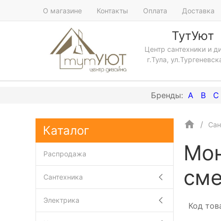
О магазине
Контакты
Оплата
Доставка
ТутУют
Центр сантехники и д
г.Тула, ул.Тургеневск
A
B
C
Сан
Каталог
Мон
Распродажа
сме
Сантехника
Электрика
Код тов