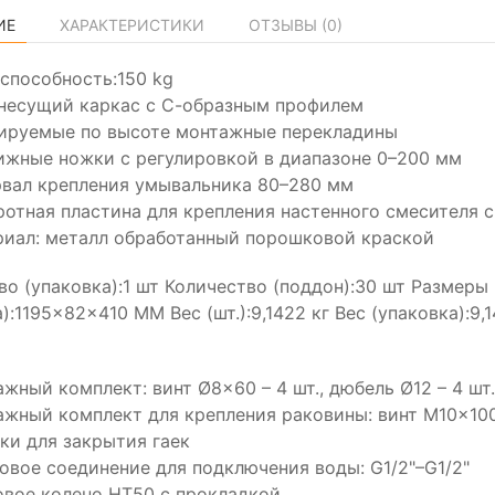
ИЕ
ХАРАКТЕРИСТИКИ
ОТЗЫВЫ (
0
)
способность:150 kg
несущий каркас с С-образным профилем
лируемые по высоте монтажные перекладины
жные ножки с регулировкой в диапазоне 0–200 мм
вал крепления умывальника 80–280 мм
отная пластина для крепления настенного смесителя 
иал: металл обработанный порошковой краской
во (упаковка):1 шт Количество (поддон):30 шт Размеры
):1195×82×410 MM Вес (шт.):9,1422 кг Вес (упаковка):9,1
жный комплект: винт Ø8×60 – 4 шт., дюбель Ø12 – 4 шт.
жный комплект для крепления раковины: винт М10×100 
ки для закрытия гаек
овое соединение для подключения воды: G1/2"–G1/2"
вое колено HT50 с прокладкой