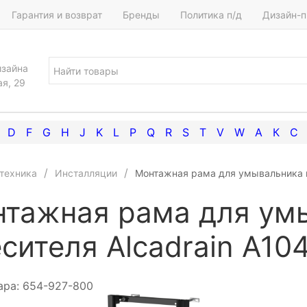
Гарантия и возврат
Бренды
Политика п/д
Дизайн-п
изайна
ая, 29
D
F
G
H
J
K
L
P
Q
R
S
T
V
W
А
К
С
техника
Инсталляции
Монтажная рама для умывальника и
тажная рама для ум
сителя Alcadrain A10
ара:
654-927-800