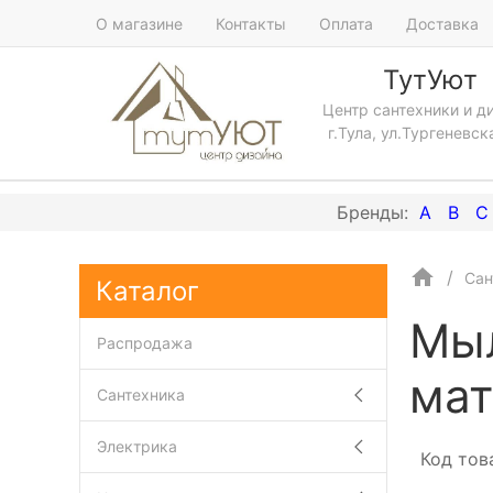
О магазине
Контакты
Оплата
Доставка
ТутУют
Центр сантехники и д
г.Тула, ул.Тургеневск
A
B
C
Сан
Каталог
Мыл
Распродажа
мат
Сантехника
Электрика
Код тов