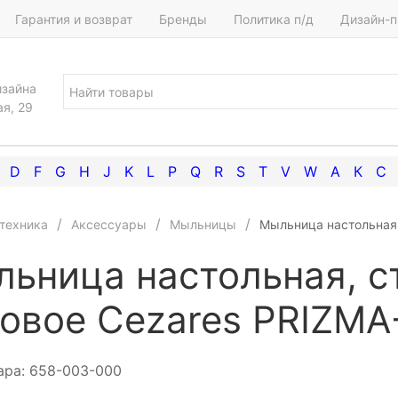
Гарантия и возврат
Бренды
Политика п/д
Дизайн-п
изайна
ая, 29
D
F
G
H
J
K
L
P
Q
R
S
T
V
W
А
К
С
техника
Аксессуары
Мыльницы
Мыльница настольная
ьница настольная, с
овое Cezares PRIZM
ара:
658-003-000