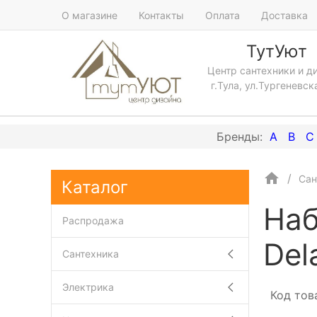
О магазине
Контакты
Оплата
Доставка
ТутУют
Центр сантехники и д
г.Тула, ул.Тургеневск
A
B
C
Сан
Каталог
Наб
Распродажа
Del
Сантехника
Электрика
Код тов