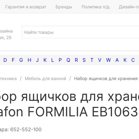
Гарантия и возврат
Бренды
Политика п/д
Дизайн-п
изайна
ая, 29
D
F
G
H
J
K
L
P
Q
R
S
T
V
W
А
К
С
техника
Мебель для ванной
Набор ящичков для хранения 
ор ящичков для хран
afon FORMILIA EB106
ара:
652-552-100