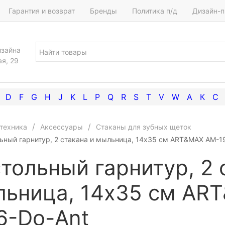
Гарантия и возврат
Бренды
Политика п/д
Дизайн-п
изайна
ая, 29
D
F
G
H
J
K
L
P
Q
R
S
T
V
W
А
К
С
техника
Аксессуары
Стаканы для зубных щеток
ьный гарнитур, 2 стакана и мыльница, 14x35 см ART&MAX AM-1
тольный гарнитур, 2 
ьница, 14x35 см AR
6-Do-Ant