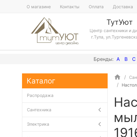
О магазине
Контакты
Оплата
Доставка
ТутУют
Центр сантехники и д
г.Тула, ул.Тургеневск
A
B
C
Сан
Каталог
Настол
Распродажа
Нас
Сантехника
мыл
Электрика
191