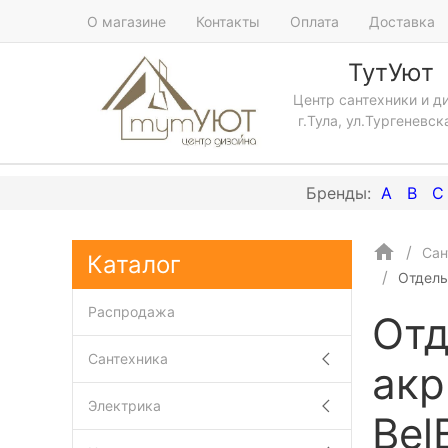
О магазине
Контакты
Оплата
Доставка
ТутУют
Центр сантехники и д
г.Тула, ул.Тургеневск
A
B
C
Сан
Каталог
Отдель
Распродажа
Отд
Сантехника
акр
Электрика
Bel