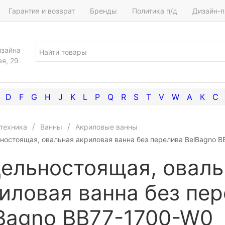
Гарантия и возврат
Бренды
Политика п/д
Дизайн-п
изайна
ая, 29
D
F
G
H
J
K
L
P
Q
R
S
T
V
W
А
К
С
техника
Ванны
Акриловые ванны
ностоящая, овальная акриловая ванна без перелива BelBagno 
ельностоящая, оваль
иловая ванна без пе
Bagno BB77-1700-W0