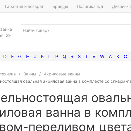
Гарантия и возврат
Бренды
Политика п/д
Дизайн-п
изайна
ая, 29
D
F
G
H
J
K
L
P
Q
R
S
T
V
W
А
К
С
техника
Ванны
Акриловые ванны
ностоящая овальная акриловая ванна в комплекте со сливом-п
ельностоящая оваль
иловая ванна в компл
вом-переливом цвета