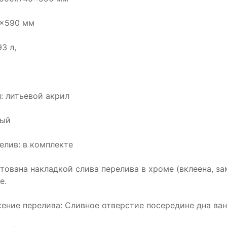
0x590 мм
3 л,
: литьевой акрил
лый
елив: в комплекте
тована накладкой слива перелива в хроме (вклеена, за
е.
ение перелива: Сливное отверстие посередине дна ва