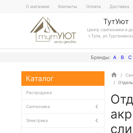
О магазине
Контакты
Оплата
Доставка
ТутУют
Центр сантехники и д
г.Тула, ул.Тургеневск
A
B
C
Сан
Каталог
Отдель
Распродажа
Отд
Сантехника
акр
Электрика
сли