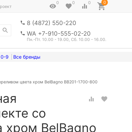
0
0
0
0
роект
8 (4872) 550-220
WA +7-910-555-02-20
Пн.-Пт. 10.00 - 19.00, Сб. 10.00 - 16.00.
0-9
ереливом цвета хром BelBagno BB201-1700-800
ная
екте со
 хром BelBagno