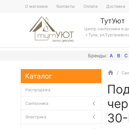
О магазине
Контакты
Оплата
Доставка
ТутУют
Центр сантехники и д
г.Тула, ул.Тургеневск
A
B
C
Сан
Каталог
Под
Распродажа
чер
Сантехника
30
Электрика