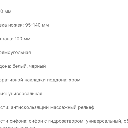
30 мм
вка ножек: 95-140 мм
крана: 100 мм
рямоугольная
дона: белый, черный
оративной накладки поддона: хром
ия: универсальная
сти: антискользящий массажный рельеф
сти сифона: сифон с гидрозатвором, универсальный, о
ается отдельно