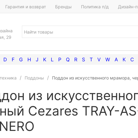
Гарантия и возврат
Бренды
Политика п/д
Дизайн-п
изайна
ая, 29
D
F
G
H
J
K
L
P
Q
R
S
T
V
W
А
К
С
техника
Поддоны
Поддон из искусственного мрамора, ч
дон из искусственно
ный Cezares TRAY-AS
-NERO