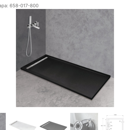
ара:
658-017-800