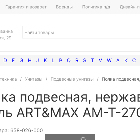
Гарантия и возврат
Бренды
Политика п/д
Дизайн-п
изайна
ая, 29
D
F
G
H
J
K
L
P
Q
R
S
T
V
W
А
К
С
техника
Унитазы
Подвесные унитазы
Полка подвесная
ка подвесная, нерж
ль ART&MAX AM-T-27
ара:
658-026-000