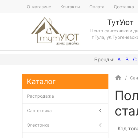
О магазине
Контакты
Оплата
Доставка
ТутУют
Центр сантехники и д
г.Тула, ул.Тургеневск
A
B
C
Сан
Каталог
Пол
Распродажа
ста
Сантехника
Электрика
Код тов