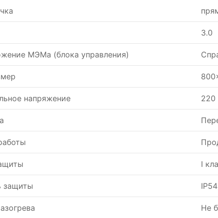
чка
пря
3.0
жение МЭМа (блока управления)
Спр
змер
800
льное напряжение
220
а
Пер
работы
Про
защиты
I кл
ь защиты
IP54
азогрева
Не 