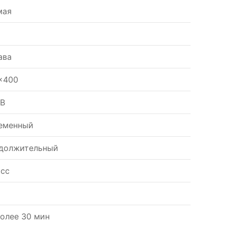
мая
ава
x400
 В
еменный
должительный
асс
более 30 мин