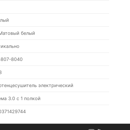
глый
Матовый белый
тикально
5807-8040
3
отенцесушитель электрический
ма 3.0 с 1 полкой
0371429744