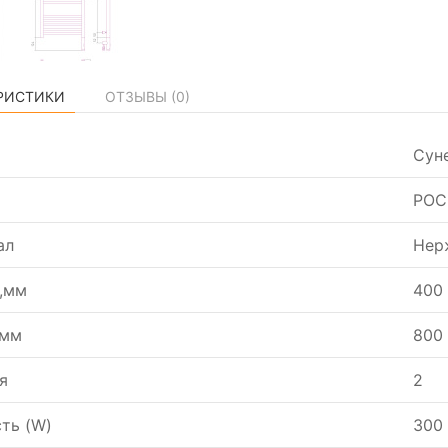
РИСТИКИ
ОТЗЫВЫ (
0
)
Сун
РОС
ал
Нер
,мм
400
,мм
800
я
2
ть (W)
300