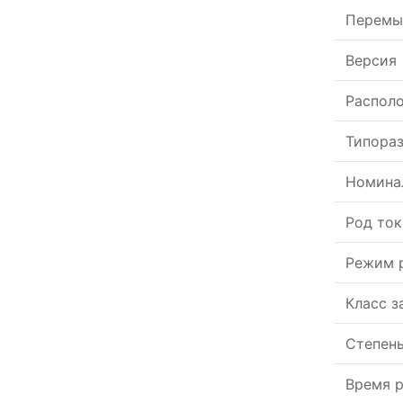
Перемы
Версия
Располо
Типора
Номина
Род ток
Режим 
Класс 
Степен
Время р