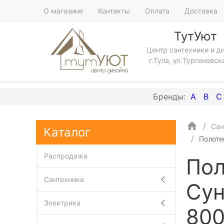
О магазине
Контакты
Оплата
Доставка
ТутУют
Центр сантехники и д
г.Тула, ул.Тургеневск
A
B
C
Сан
Каталог
Полоте
Распродажа
Пол
Сантехника
Сун
Электрика
800