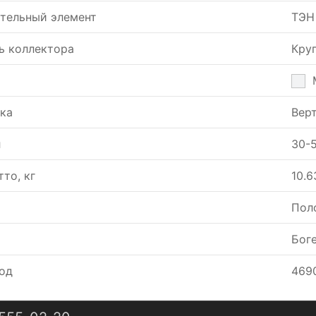
тельный элемент
ТЭН
ь коллектора
Кру
ка
Вер
л
30-
тто, кг
10.6
Пол
Боге
од
469