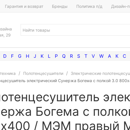
Гарантия и возврат
Бренды
Политика п/д
Дизайн-п
изайна
ая, 29
D
F
G
H
J
K
L
P
Q
R
S
T
V
W
А
К
С
техника
Полотенцесушители
Электрические полотенцесу
нцесушитель электрический Сунержа Богема с полкой 3.0 800
отенцесушитель эле
ержа Богема с полко
х400 / МЭМ правый 