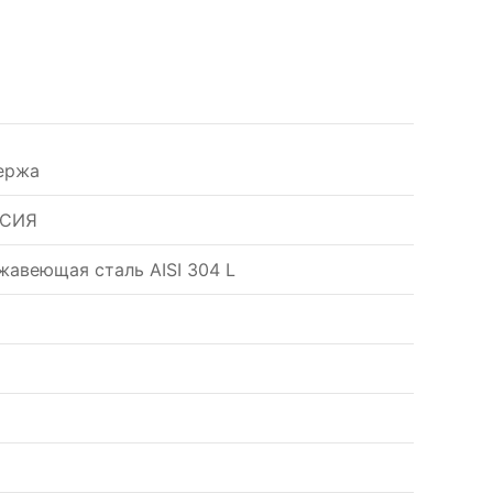
ержа
СИЯ
жавеющая сталь AISI 304 L